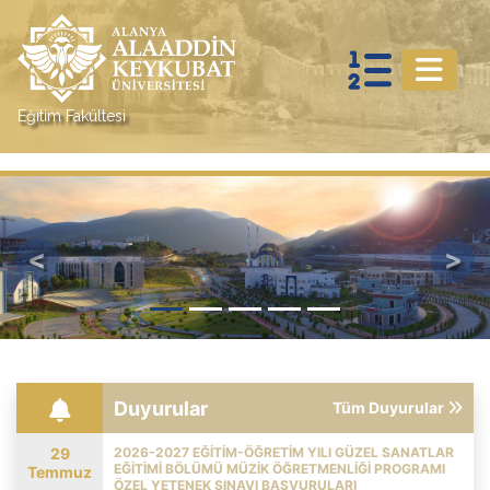
Eğitim Fakültesi
Previous
Nex
Duyurular
Tüm Duyurular
29
2026-2027 EĞİTİM-ÖĞRETİM YILI GÜZEL SANATLAR
EĞİTİMİ BÖLÜMÜ MÜZİK ÖĞRETMENLİĞİ PROGRAMI
Temmuz
ÖZEL YETENEK SINAVI BAŞVURULARI