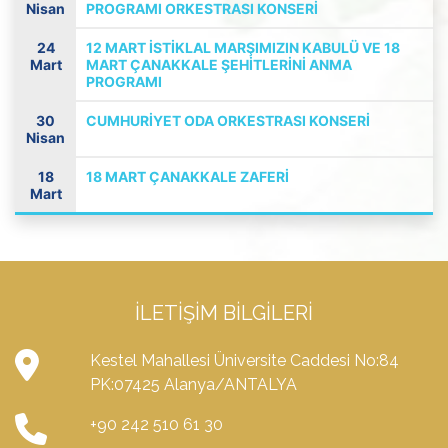
Nisan
PROGRAMI ORKESTRASI KONSERI
24
12 MART İSTIKLAL MARŞIMIZIN KABULÜ VE 18
Mart
MART ÇANAKKALE ŞEHITLERINI ANMA
PROGRAMI
30
CUMHURIYET ODA ORKESTRASI KONSERI
Nisan
18
18 MART ÇANAKKALE ZAFERI
Mart
İLETIŞIM BILGILERI
Kestel Mahallesi Üniversite Caddesi No:84
PK:07425 Alanya/ANTALYA
+90 242 510 61 30