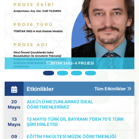
TÜBİTAK 1002-A PROJESİ
Etkinlikler
Tüm Etkinlikler
20
ALKÜ'LÜ MEZUNLARIMIZ İDEAL
Mayıs
ÖĞRETMENLERİMİZ
13
13 MAYIS TÜRK DİL BAYRAMI 7'DEN 70'E TÜRK
Mayıs
ŞİİRİ DİNLETİSİ
09
EĞITIM FAKÜLTESI MÜZIK ÖĞRETMENLIĞI