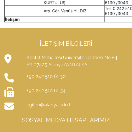
KURTULUŞ
6130 /3043
Tel: 0 242 51
Arş. Gör. Venüs YILDIZ
6130 /3043
İletişim
İLETIŞIM BILGILERI
Kestel Mahallesi Üniversite Caddesi No:84
PK:07425 Alanya/ANTALYA
+90 242 510 61 30
+90 242 510 61 34
egitim@alanya.edu.tr
SOSYAL MEDYA HESAPLARIMIZ