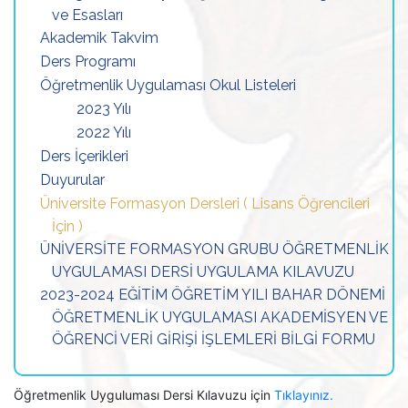
ve Esasları
Akademik Takvim
Ders Programı
Öğretmenlik Uygulaması Okul Listeleri
2023 Yılı
2022 Yılı
Ders İçerikleri
Duyurular
Üniversite Formasyon Dersleri ( Lisans Öğrencileri
İçin )
ÜNİVERSİTE FORMASYON GRUBU ÖĞRETMENLİK
UYGULAMASI DERSİ UYGULAMA KILAVUZU
2023-2024 EĞİTİM ÖĞRETİM YILI BAHAR DÖNEMİ
ÖĞRETMENLİK UYGULAMASI AKADEMİSYEN VE
ÖĞRENCİ VERİ GİRİŞİ İŞLEMLERİ BİLGİ FORMU
Öğretmenlik Uyguluması Dersi Kılavuzu için
Tıklayınız.