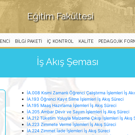
Eğitim Fakültesi
ENCI
BİLGİ PAKETİ
İÇ KONTROL
KALITE
PEDAGOJIK FOR
İş Akış Şeması
İA.008 Kısmi Zamanlı Öğrenci Çalıştırma İşlemleri İş Akı
İA.193 Öğrenci Kayıt Silme İşlemleri İş Akış Süreci
İA.195 Maaş Hazırlama İşlemleri İş Akış Süreci
İA.205 Ambar Devir ve Sayım İşlemleri İş Akış Süreci
t
İA.212 Tüketim Yoluyla Malzeme Çıkışı İşlemleri İş Akış 
İA.223 Zimmete Verme İşlemleri İş Akış Süreci
İA.224 Zimmet İade İşlemleri İş Akış Süreci