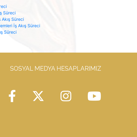
reci
ış Süreci
 Akış Süreci
emleri İş Akış Süreci
ış Süreci
SOSYAL MEDYA HESAPLARIMIZ