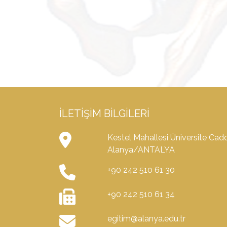
İLETIŞIM BILGILERI
Kestel Mahallesi Üniversite Ca
Alanya/ANTALYA
+90 242 510 61 30
+90 242 510 61 34
egitim@alanya.edu.tr