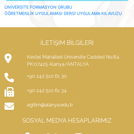
ÜNİVERSİTE FORMASYON GRUBU
ÖĞRETMENLİK UYGULAMASI DERSİ UYGULAMA KILAVUZU
İLETIŞIM BILGILERI
Kestel Mahallesi Üniversite Caddesi No:84
PK:07425 Alanya/ANTALYA
+90 242 510 61 30
+90 242 510 61 34
egitim@alanya.edu.tr
SOSYAL MEDYA HESAPLARIMIZ