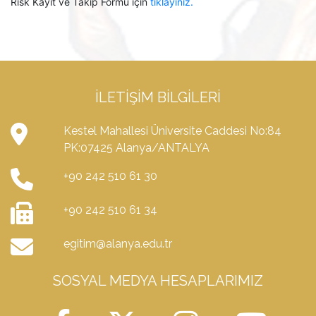
Risk Kayıt ve Takip Formu için
tıklayınız.
İLETIŞIM BILGILERI
Kestel Mahallesi Üniversite Caddesi No:84
PK:07425 Alanya/ANTALYA
+90 242 510 61 30
+90 242 510 61 34
egitim@alanya.edu.tr
SOSYAL MEDYA HESAPLARIMIZ