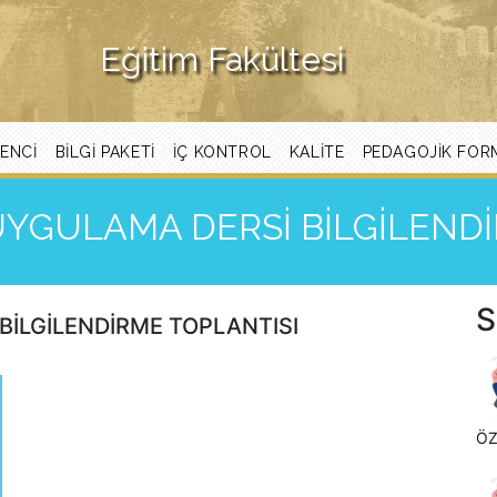
Eğitim Fakültesi
ENCI
BİLGİ PAKETİ
İÇ KONTROL
KALITE
PEDAGOJIK FOR
YGULAMA DERSİ BİLGİLENDİ
S
İLGİLENDİRME TOPLANTISI
ÖZ